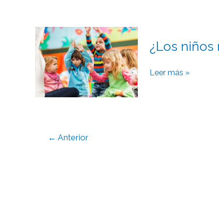
¿Los
¿Los niños 
niños
necesitan
guardería?
Leer más »
←
Anterior