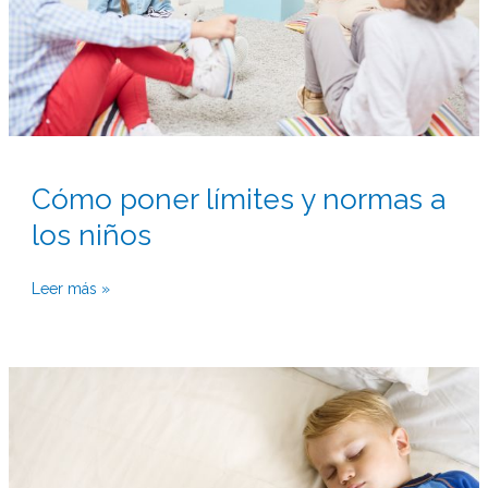
niños
Cómo poner límites y normas a
los niños
Leer más »
Cómo
hacer
para
que
el