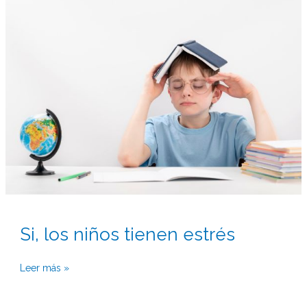
Si,
los
niños
tienen
estrés
Si, los niños tienen estrés
Leer más »