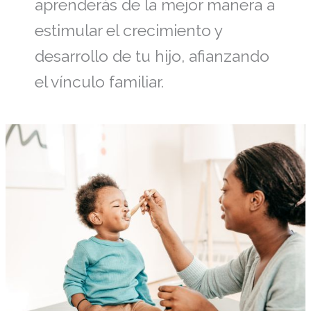
aprenderás de la mejor manera a
estimular el crecimiento y
desarrollo de tu hijo, afianzando
el vínculo familiar.
Los
problemas
para
comer
en
los
niños