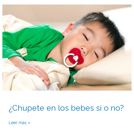
¿Chupete
en
los
bebes
sí
o
no?
¿Chupete en los bebes sí o no?
Leer más »