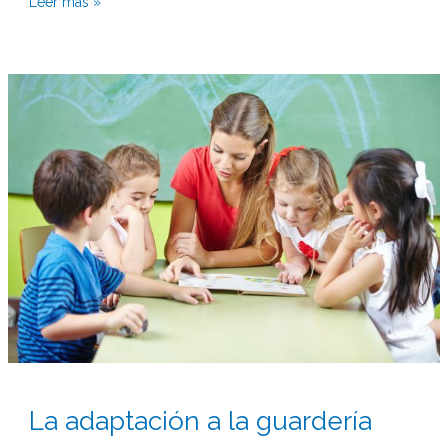
Leer más »
La
adaptación
a
la
guardería
La adaptación a la guardería