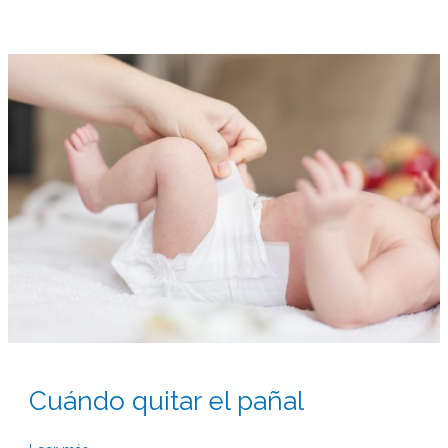
Cuándo
quitar
el
pañal
Cuándo quitar el pañal