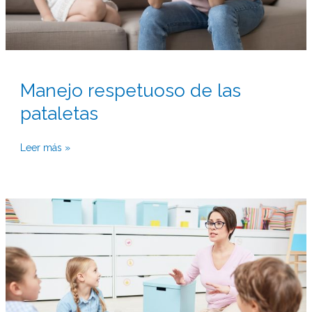
Manejo respetuoso de las
pataletas
Leer más »
Cómo
poner
límites
y
normas
a
los