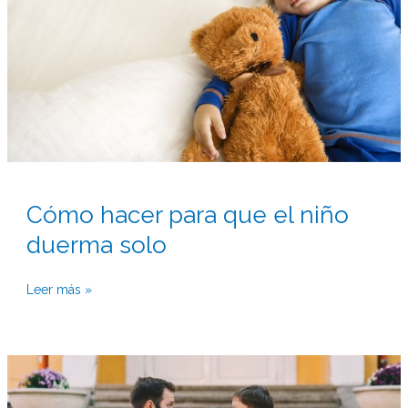
niño
duerma
solo
Cómo hacer para que el niño
duerma solo
Leer más »
Los
diferentes
estilos