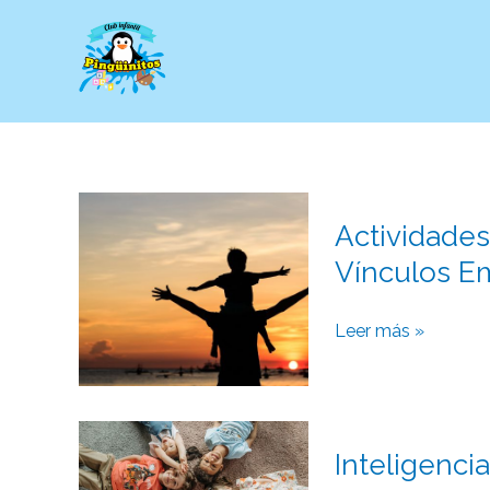
Ir
al
contenido
Actividades
Actividades
en
Familia
Vínculos E
que
Fortalecen
Leer más »
los
Vínculos
Emocionales
Inteligencia
Inteligenci
emocional