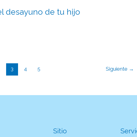
el desayuno de tu hijo
2
3
4
5
Siguiente
→
Sitio
Servi