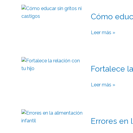
Cómo
Cómo educar
educar
sin
gritos
Leer más »
ni
castigos
Fortalece
Fortalece la
la
relación
con
Leer más »
tu
hijo
Errores
Errores en l
en
la