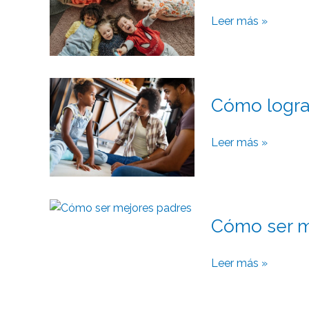
en
tu
Leer más »
hijo
Cómo
Cómo logra
lograr
que
tu
Leer más »
hijo
obedezca
Cómo
Cómo ser m
ser
mejores
padres
Leer más »