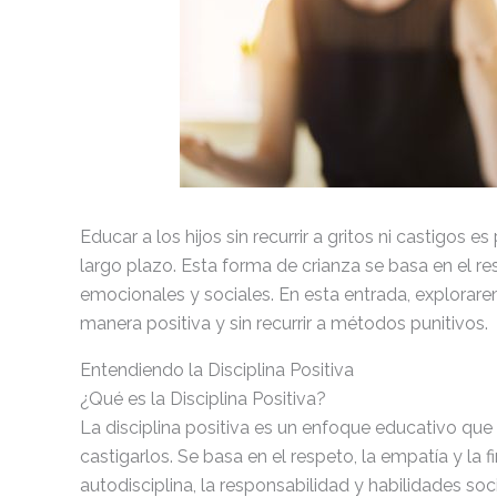
Educar a los hijos sin recurrir a gritos ni castigos
largo plazo. Esta forma de crianza se basa en el r
emocionales y sociales. En esta entrada, explorare
manera positiva y sin recurrir a métodos punitivos.
Entendiendo la Disciplina Positiva
¿Qué es la Disciplina Positiva?
La disciplina positiva es un enfoque educativo que 
castigarlos. Se basa en el respeto, la empatía y la f
autodisciplina, la responsabilidad y habilidades soc